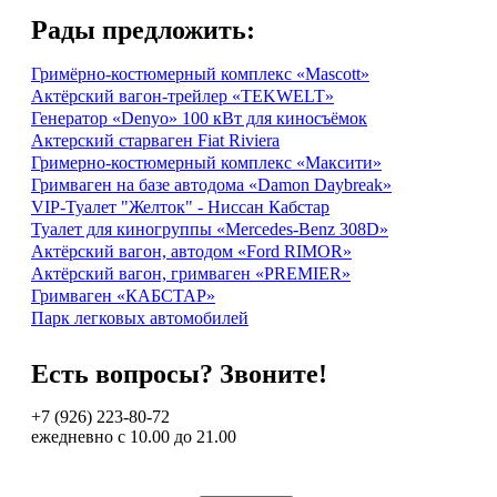
Рады предложить:
Гримёрно-костюмерный комплекс «Mascott»
Актёрский вагон-трейлер «TEKWELT»
Генератор «Denyo» 100 кВт для киносъёмок
Актерский старваген Fiat Riviera
Гримерно-костюмерный комплекс «Максити»
Гримваген на базе автодома «Damon Daybreak»
VIP-Туалет "Желток" - Ниссан Кабстар
Туалет для киногруппы «Mercedes-Benz 308D»
Актёрский вагон, автодом «Ford RIMOR»
Актёрский вагон, гримваген «PREMIER»
Гримваген «КАБСТАР»
Парк легковых автомобилей
Есть вопросы? Звоните!
+7 (926) 223-80-72
ежедневно с 10.00 до 21.00