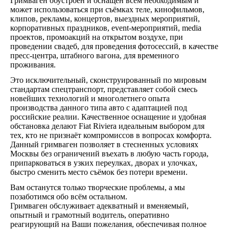
Гримваген обустроен и оснащен всем необходимым и
может использоваться при съёмках теле, кинофильмов,
клипов, рекламы, концертов, выездных мероприятий,
корпоративных праздников, event-мероприятий, media
проектов, промоакций на открытом воздухе, при
проведении свадеб, для проведения фотосессий, в качестве
пресс-центра, штабного вагона, для временного
проживания.
Это исключительный, сконструированный по мировым
стандартам спецтранспорт, представляет собой смесь
новейших технологий и многолетнего опыта
производства данного типа авто с адаптацией под
российские реалии. Качественное оснащение и удобная
обстановка делают Fiat Riviera идеальным выбором для
тех, кто не признаёт компромиссов в вопросах комфорта.
Данный гримваген позволяет в стесненных условиях
Москвы без ограничений въехать в любую часть города,
припарковаться в узких переулках, дворах и улочках,
быстро сменить место съёмок без потери времени.
Вам останутся только творческие проблемы, а мы
позаботимся обо всём остальном.
Гримваген обслуживает адекватный и вменяемый,
опытный и грамотный водитель, оперативно
реагирующий на Ваши пожелания, обеспечивая полное