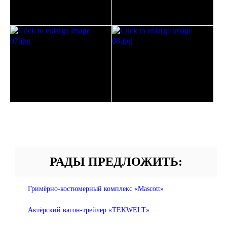
РАДЫ ПРЕДЛОЖИТЬ:
Гримёрно-костюмерный комплекс «Mascott»
Актёрский вагон-трейлер «TEKWELT»