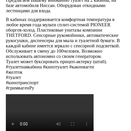
Предлагаем Вашему вниманию туалет на 2 кабины, на
базе автомобиля Ниссан. Оборудован откидными
лестницами для входа.
В кабинах поддерживается комфортная температура в
любое время года мульти сплит-системой PIONEER
оборгев-холод. Пластиковые унитазы компании
THETFORD. Сенсорные рукомойники, автоматические
рукосушки, диспенсеры для мыла и туалетной бумаги. В
каждой кабине имеется зеркало с сенсорной подсветкой.
Обслуживает в смену до 100человек. Возможно
использовать автономно со своим генератором.
Туалет может буксировать прицеп-актерку (штаб).
#туалетнаякабина #кинотуалет #какенваген
#желток
#туалет
#кинотранспорт
#гримвагенРу