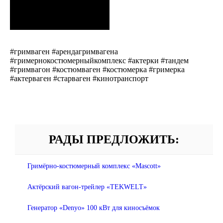
#гримваген #арендагримвагена
#гримернокостюмерныйкомплекс #актерки #тандем
#гримвагон #костюмваген #костюмерка #гримерка
#актерваген #старваген #кинотранспорт
РАДЫ ПРЕДЛОЖИТЬ:
Гримёрно-костюмерный комплекс «Mascott»
Актёрский вагон-трейлер «TEKWELT»
Генератор «Denyo» 100 кВт для киносъёмок