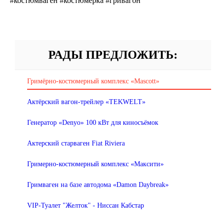
#костюмваген #костюмерка #гривагон
РАДЫ ПРЕДЛОЖИТЬ:
Гримёрно-костюмерный комплекс «Mascott»
Актёрский вагон-трейлер «TEKWELT»
Генератор «Denyo» 100 кВт для киносъёмок
Актерский старваген Fiat Riviera
Гримерно-костюмерный комплекс «Максити»
Гримваген на базе автодома «Damon Daybreak»
VIP-Туалет "Желток" - Ниссан Кабстар