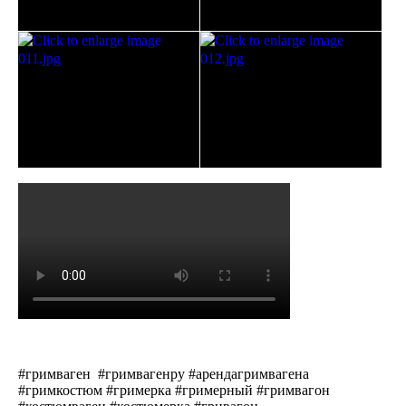
#гримваген #гримвагенру #арендагримвагена
#гримкостюм #гримерка #гримерный #гримвагон